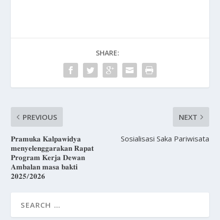
SHARE:
PREVIOUS
NEXT
𝐏𝐫𝐚𝐦𝐮𝐤𝐚 𝐊𝐚𝐥𝐩𝐚𝐰𝐢𝐝𝐲𝐚
Sosialisasi Saka Pariwisata
𝐦𝐞𝐧𝐲𝐞𝐥𝐞𝐧𝐠𝐠𝐚𝐫𝐚𝐤𝐚𝐧 𝐑𝐚𝐩𝐚𝐭
𝐏𝐫𝐨𝐠𝐫𝐚𝐦 𝐊𝐞𝐫𝐣𝐚 𝐃𝐞𝐰𝐚𝐧
𝐀𝐦𝐛𝐚𝐥𝐚𝐧 𝐦𝐚𝐬𝐚 𝐛𝐚𝐤𝐭𝐢
𝟐𝟎𝟐𝟓/𝟐𝟎𝟐𝟔