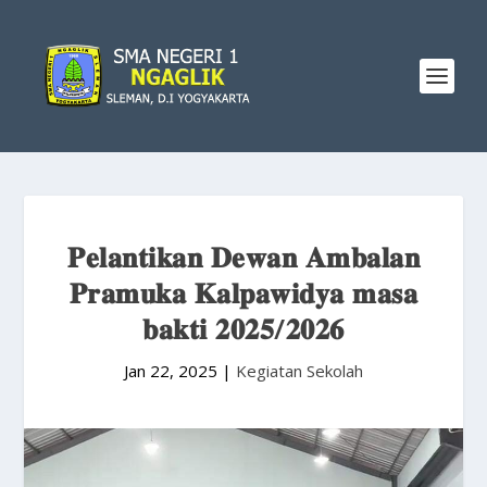
𝐏𝐞𝐥𝐚𝐧𝐭𝐢𝐤𝐚𝐧 𝐃𝐞𝐰𝐚𝐧 𝐀𝐦𝐛𝐚𝐥𝐚𝐧
𝐏𝐫𝐚𝐦𝐮𝐤𝐚 𝐊𝐚𝐥𝐩𝐚𝐰𝐢𝐝𝐲𝐚 𝐦𝐚𝐬𝐚
𝐛𝐚𝐤𝐭𝐢 𝟐𝟎𝟐𝟓/𝟐𝟎𝟐𝟔
Jan 22, 2025
|
Kegiatan Sekolah