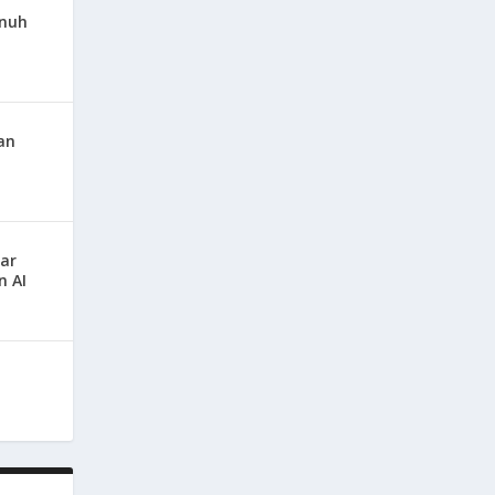
enuh
an
ar
n AI