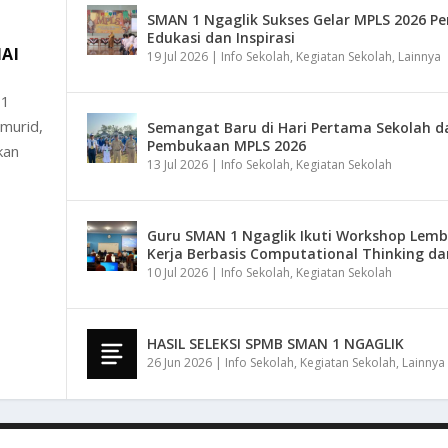
SMAN 1 Ngaglik Sukses Gelar MPLS 2026 P
Edukasi dan Inspirasi
AI
19 Jul 2026
|
Info Sekolah
,
Kegiatan Sekolah
,
Lainnya
 1
 murid,
Semangat Baru di Hari Pertama Sekolah d
Pembukaan MPLS 2026
kan
13 Jul 2026
|
Info Sekolah
,
Kegiatan Sekolah
Guru SMAN 1 Ngaglik Ikuti Workshop Lemb
Kerja Berbasis Computational Thinking da
10 Jul 2026
|
Info Sekolah
,
Kegiatan Sekolah
HASIL SELEKSI SPMB SMAN 1 NGAGLIK
26 Jun 2026
|
Info Sekolah
,
Kegiatan Sekolah
,
Lainnya