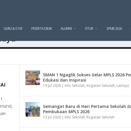
GURU & STAF
PESERTA DIDIK
ALUMNI
FITUR
SPMB 2026
idya
SMAN 1 Ngaglik Sukses Gelar MPLS 2026 P
Edukasi dan Inspirasi
AI
19 Jul 2026
|
Info Sekolah
,
Kegiatan Sekolah
,
Lainnya
 1
 murid,
Semangat Baru di Hari Pertama Sekolah d
Pembukaan MPLS 2026
kan
13 Jul 2026
|
Info Sekolah
,
Kegiatan Sekolah