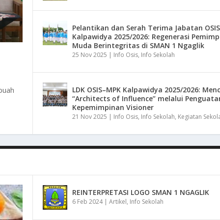
Pelantikan dan Serah Terima Jabatan OSI
Kalpawidya 2025/2026: Regenerasi Pemimp
Muda Berintegritas di SMAN 1 Ngaglik
25 Nov 2025
|
Info Osis
,
Info Sekolah
buah
LDK OSIS–MPK Kalpawidya 2025/2026: Men
“Architects of Influence” melalui Penguata
Kepemimpinan Visioner
21 Nov 2025
|
Info Osis
,
Info Sekolah
,
Kegiatan Sekol
REINTERPRETASI LOGO SMAN 1 NGAGLIK
6 Feb 2024
|
Artikel
,
Info Sekolah