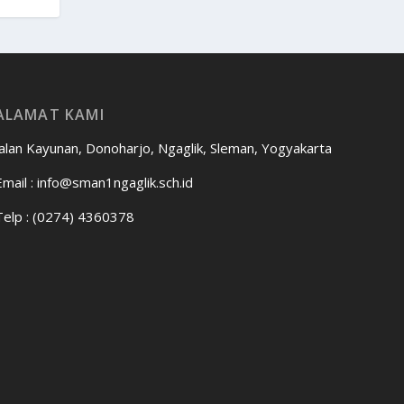
ALAMAT KAMI
Jalan Kayunan, Donoharjo, Ngaglik, Sleman, Yogyakarta
Email :
info@sman1ngaglik.sch.id
Telp : (0274) 4360378