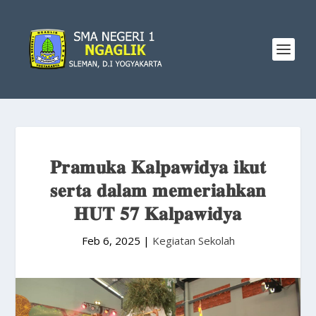
𝐏𝐫𝐚𝐦𝐮𝐤𝐚 𝐊𝐚𝐥𝐩𝐚𝐰𝐢𝐝𝐲𝐚 𝐢𝐤𝐮𝐭
𝐬𝐞𝐫𝐭𝐚 𝐝𝐚𝐥𝐚𝐦 𝐦𝐞𝐦𝐞𝐫𝐢𝐚𝐡𝐤𝐚𝐧
𝐇𝐔𝐓 𝟓𝟕 𝐊𝐚𝐥𝐩𝐚𝐰𝐢𝐝𝐲𝐚
Feb 6, 2025
|
Kegiatan Sekolah